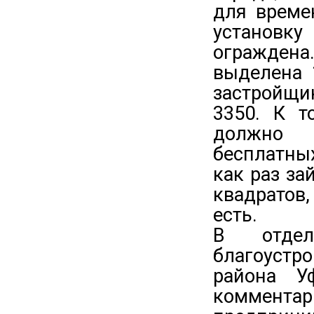
для време
установк
огражден
выделена 
застройщи
3350. К т
должно 
бесплатны
как раз за
квадратов,
есть.
В отдел
благоустр
района У
комментар