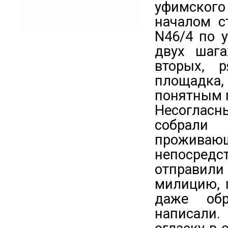
уфимског
началом с
N46/4 по у
двух шага
вторых, 
площадка
понятным п
Несоглас
собрали
прожива
непосредс
отправил
милицию, 
даже обр
написали.