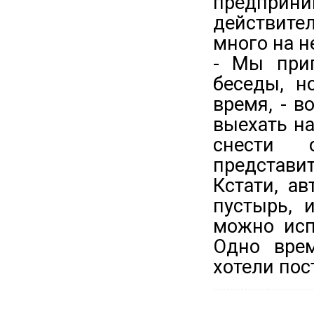
предприн
действит
много на н
- Мы при
беседы, н
время, - 
выехать на
снести 
представит
Кстати, а
пустырь, 
можно исп
Одно врем
хотели пост