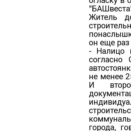
огласку в 
"БАШвеста"
Житель д
строитель
понаслышк
он еще раз
- Налицо 
согласно 
автостоян
не менее 2
И второ
докумен
индивиду
строитель
коммунал
города, г