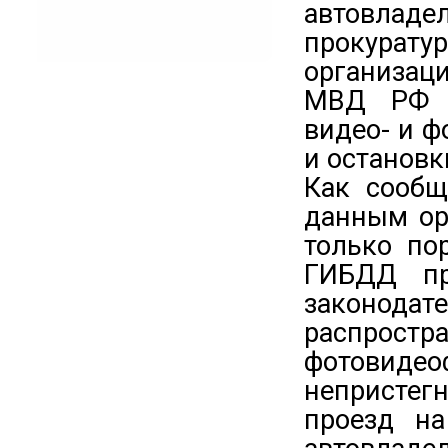
автовладе
прокурату
организац
МВД РФ д
видео- и 
и остановк
Как сообщ
данным ор
только по
ГИБДД пр
законода
распро
фотовиде
непристег
проезд на