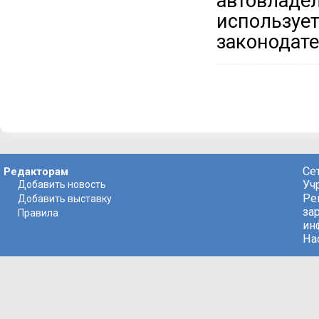
автовла
использу
законодате
Се
Редакторам
Уч
Добавить новость
Ре
Добавить выставку
за
Правила
ин
На