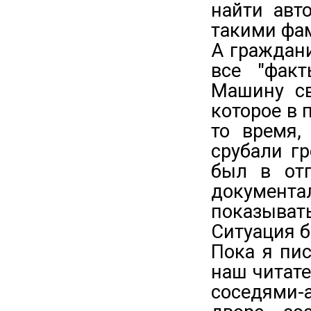
найти авт
такими фам
А граждани
все "фак
Машину св
которое в 
то время,
срубали г
был в отп
документа
показыват
Ситуация б
Пока я пи
наш читате
соседями-