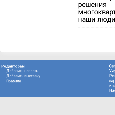
решения
многоквар
наши люди
Се
Редакторам
Уч
Добавить новость
Ре
Добавить выставку
за
Правила
ин
На