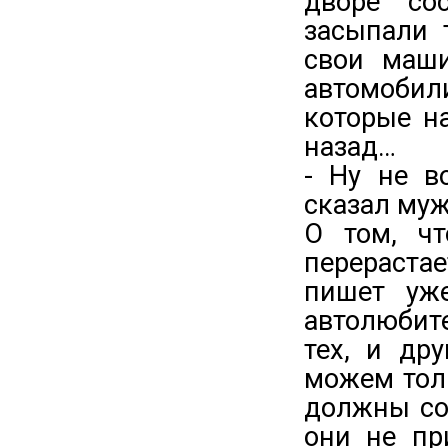
дворе со
засыпали 
свои маши
автомобил
которые н
назад…
- Ну не в
сказал муж
О том, чт
перераста
пишет уж
автолюбит
тех, и др
можем тол
должны со
они не пр