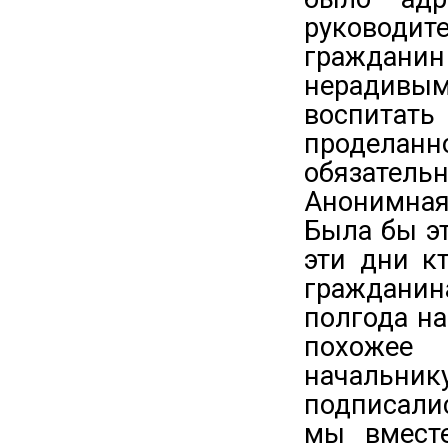
руководи
граждани
нерадивы
воспитат
проделанн
обязательн
Анонимная
Была бы эт
эти дни к
гражданина
полгода на
похожее 
начальник
подписалис
мы вмест