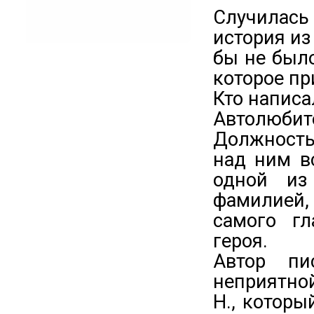
Случилас
история из
бы не было
которое п
Кто написа
Автолюбит
Должность 
над ним в
одной из
фамилией, 
самого гл
героя.
Автор пи
неприятно
Н., которы