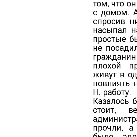
том, что о
с домом. 
спросив н
насыпал н
простые бы
не посади
гражданин
плохой п
живут в о
повлиять 
Н. работу.
Казалось 
стоит, в
админист
прочли, а
было адр