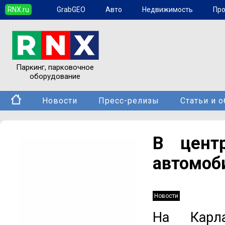
RNX.ru
GrabGEO
Авто
Недвижимость
Пр
Паркинг, парковочное
оборудование
Новости
Пресс-релизы
Статьи и 
В центр
автомоб
Новости
На Карла