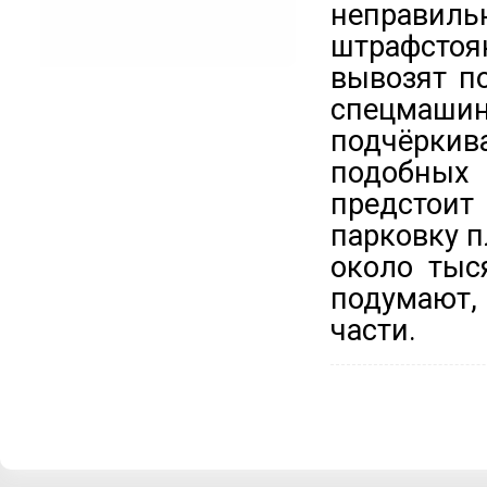
неправи
штрафстоян
вывозят п
спецмаши
подчёркив
подобных
предстои
парковку п
около тыс
подумают,
части.