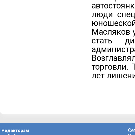
автостоян
люди спец
юношеско
Масляков 
стать д
админис
Возглавл
торговли.
лет лишен
Се
Редакторам