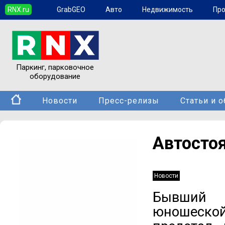
RNX.ru
GrabGEO
Авто
Недвижимость
Пр
Паркинг, парковочное
оборудование
Новости
Пресс-релизы
Статьи и 
Автосто
Новости
Бывший д
юношеской