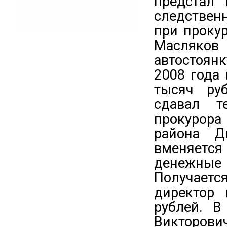
предстал 
следствен
при проку
Масляков
автостоян
2008 года
тысяч ру
сдавал т
прокурора
района Д
вменяетс
денежные 
Получаетс
директор
рублей. В
Викторов