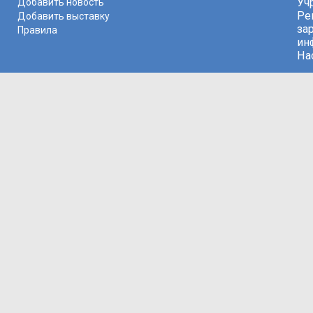
Уч
Добавить новость
Ре
Добавить выставку
за
Правила
ин
На