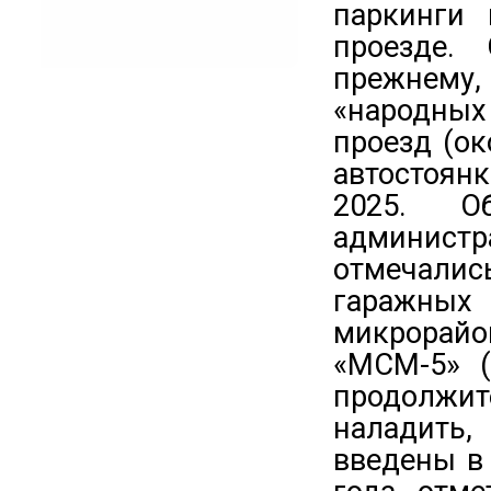
паркинги
проезде.
прежнему,
«народных
проезд (о
автостоян
2025. О
админис
отмечали
гаражны
микрорайо
«МСМ-5» (
продолжи
наладить,
введены в