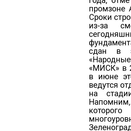
года, отм
промзоне 
Сроки стро
из-за см
сегодняшн
фундамент
сдан в э
«Народные
«МИСК» в 
в июне эт
ведутся от
на стади
Напомним,
которого 
многоуро
Зеленоград