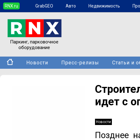
RNX.ru
GrabGEO
Авто
Недвижимость
Пр
Паркинг, парковочное
оборудование
Новости
Пресс-релизы
Статьи и 
Строит
идет с 
Новости
Позднее н