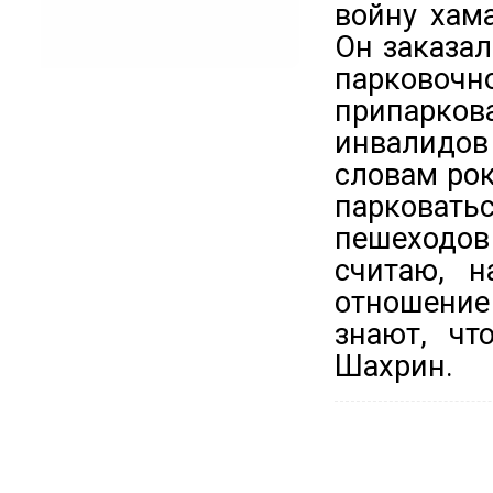
войну хам
Он заказал
парковочн
припарко
инвалидов
словам рок
парковатьс
пешеходов
считаю, н
отношение
знают, чт
Шахрин.