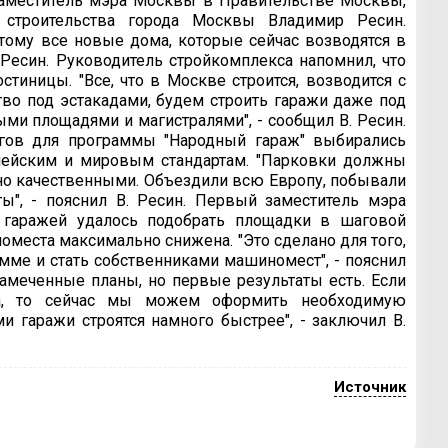
заместитель мэра Москвы в Правительстве Москвы,
и строительства города Москвы Владимир Ресин.
этому все новые дома, которые сейчас возводятся в
. Ресин. Руководитель стройкомплекса напомнил, что
тиницы. "Все, что в Москве строится, возводится с
тво под эстакадами, будем строить гаражи даже под
ыми площадями и магистралями", - сообщил В. Ресин.
нгов для программы "Народный гараж" выбирались
пейским и мировым стандартам. "Парковки должны
о качественными. Объездили всю Европу, побывали
ы", - пояснил В. Ресин. Первый заместитель мэра
 гаражей удалось подобрать площадки в шаговой
оместа максимально снижена. "Это сделано для того,
мме и стать собственниками машиномест", - пояснил
 намеченные планы, но первые результаты есть. Если
да, то сейчас мы можем оформить необходимую
и гаражи строятся намного быстрее", - заключил В.
Источник