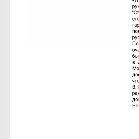
«Л
ру
"С
ст
га
по
ру
По
оч
бы
в 
Мо
до
чт
В.
ра
до
Ре