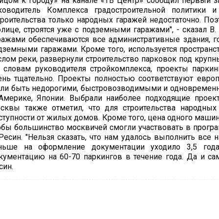
ицом к городу» на канале «ТВ Центр» сообщил первый 
ководитель Комплекса градостроительной политики 
троительства только народных гаражей недостаточно. По
олице, строятся уже с подземными гаражами", - сказал В
ражами обеспечиваются все административные здания, гос
дземными гаражами. Кроме того, используется пространс
слом реки, развернули строительство парковок под крупн
 словам руководителя стройкомплекса, проекты парки
ень тщательно. Проекты полностью соответствуют евро
ли быть недорогими, быстровозводимыми и одновременн
Америке, Японии. Выбрали наиболее подходящие проект
сквы также отметил, что для строительства народных
ступности от жилых домов. Кроме того, цена одного машин
обы большинство москвичей смогли участвовать в програ
 Ресин. "Нельзя сказать, что нам удалось выполнить все
ньше на оформление документации уходило 3,5 го
кументацию на 60-70 паркингов в течение года. Да и сам
син.