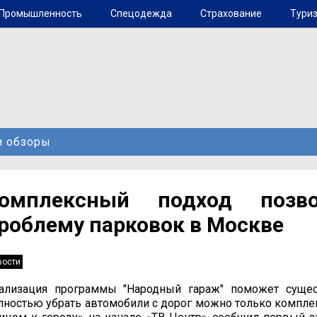
Промышленность
Спецодежда
Страхование
Туриз
и обзоры
омплексный подход позв
роблему парковок в Москве
вости
ализация программы "Народный гараж" поможет суще
лностью убрать автомобили с дорог можно только компле