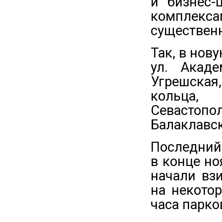
и бизнес-
комплекс
существен
Так, в нов
ул. Акаде
Угрешска
кольца
Севастоп
Балаклавск
Последний
в конце но
начали взи
на некото
часа парко