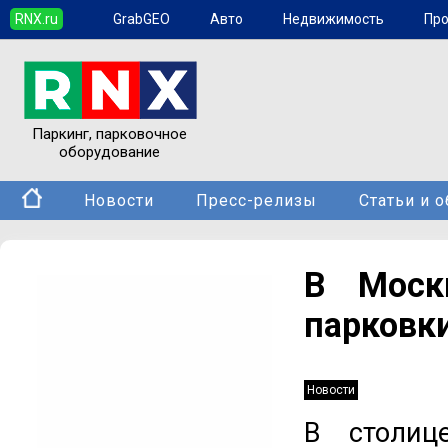
RNX.ru
GrabGEO
Авто
Недвижимость
Пр
Паркинг, парковочное
оборудование
Новости
Пресс-релизы
Статьи и 
В Моск
парковк
Новости
В столиц