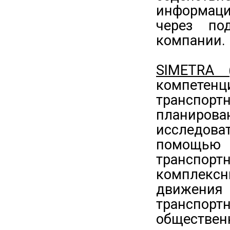
информац
через по
компании.
SIMETRA 
компете
транспо
планирован
исследов
помощью 
транспорт
комплекс
движени
транспо
обществе