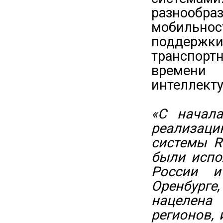
разнооб
мобильнос
поддержк
транспор
времен
интеллекту
«С начал
реализац
системы R
были испо
России и
Оренбурге,
нацелена
регионов,