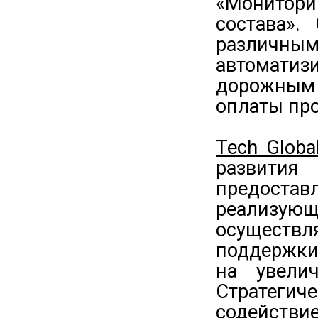
«Монитор
состава».
различ
автомат
дорожным
оплаты про
Tech Glob
развити
предостав
реализующ
осуществ
поддержки
на увели
Стратегич
содейст