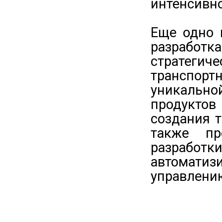
интенсивно
Еще одно 
разработ
стратеги
транспор
уникально
продукто
создания 
также пр
разработк
автомати
управлени