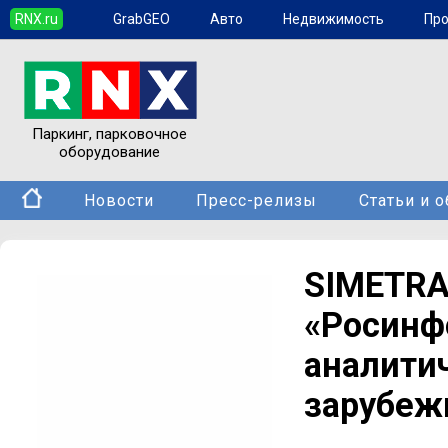
RNX.ru
GrabGEO
Авто
Недвижимость
Пр
Паркинг, парковочное
оборудование
Новости
Пресс-релизы
Статьи и 
SIMET
«Роси
аналит
зарубеж