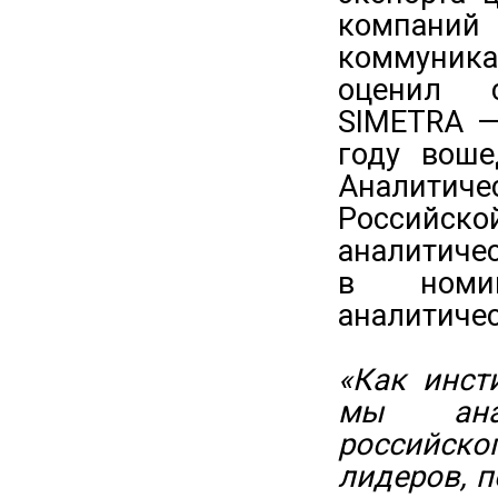
компан
коммуника
оценил с
SIMETRA —
году воше
Аналитич
Российско
аналитиче
в номин
аналитичес
«Как инст
мы анал
российско
лидеров, 