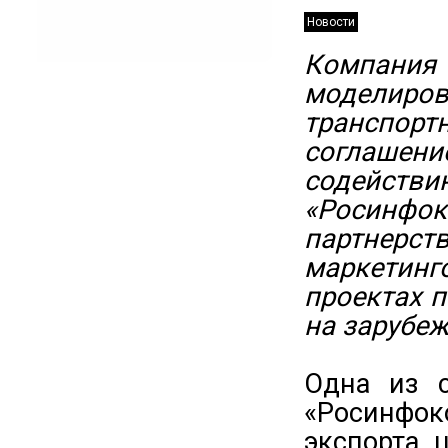
Новости
Компания 
моделир
транспор
соглашени
содейств
«Росинф
партнерст
маркетинг
проектах 
на зарубе
Одна из с
«Росинфо
экспорта 