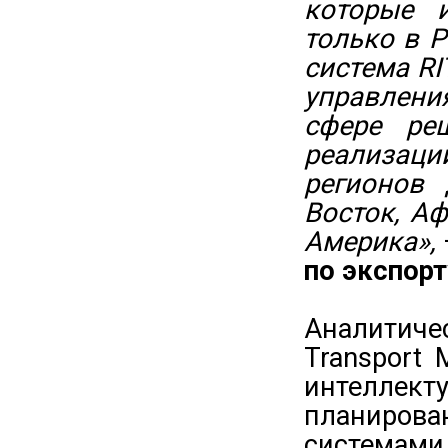
которые 
только в Р
система R
управлени
сфере ре
реализац
регионов
Восток, А
Америка»,
по экспорт
Аналитичес
Transport 
интеллек
планиров
системам