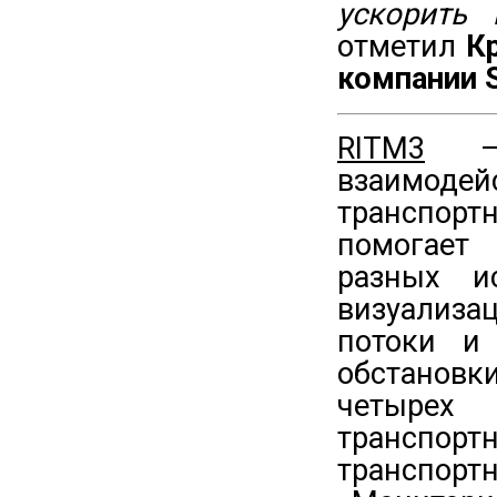
ускорить 
отметил
К
компании 
RITM3
— 
взаимоде
транспор
помогает
разных и
визуализ
потоки и
обстанов
четырех
транспор
транспорт