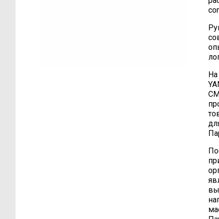
ра
co
Ру
со
оп
ло
На
YA
СМ
пр
то
дл
Па
По
пр
ор
яв
вы
на
ма