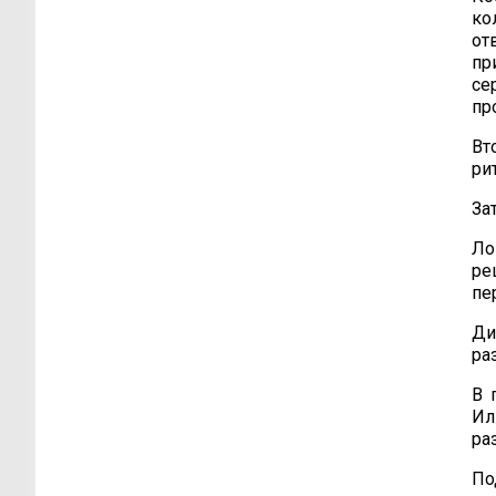
ко
от
пр
се
пр
Вт
ри
За
Ло
ре
пе
Ди
ра
В 
Ил
ра
По