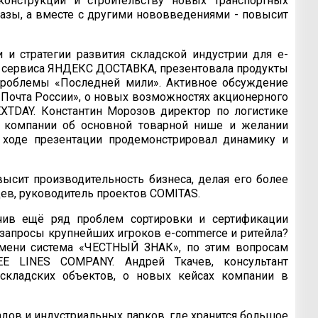
онструкции и строительству новых транспортных
 разы, а вместе с другими нововведениями - повысит
 и стратегии развития складской индустрии для e-
ия сервиса ЯНДЕКС ДОСТАВКА, презентовала продукты
проблемы «Последней мили». Активное обсуждение
 «Почта России», о новых возможностях акционерного
EXTDAY. Константин Морозов директор по логистике
в компании об основной товарной нише и желании
 ходе презентации продемонстрировал динамику и
высит производительность бизнеса, делая его более
ев, руководитель проектов COMITAS.
чив ещё ряд проблем сортировки и сертификации
ы запросы крупнейших игроков e-commerce и ритейла?
емени система «ЧЕСТНЫЙ ЗНАК», по этим вопросам
E LINES COMPANY. Андрей Ткачев, консультант
складских объектов, о новых кейсах компании в
дов и индустриальных парков, где хранится большое