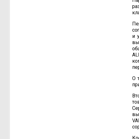
Па
ра
кл
Пе
co
и 
вы
об
AL
ко
пе
О 
пр
Вт
то
Се
вы
VA
со
Ко