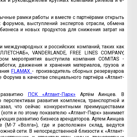
ки и руководителей крупных компаний ритейла и e-
ычные рамки работы и вместе с партнёрами открыть
форумов, выступлений экспертов отрасли, обмена
бизнеса и новых продуктов для снижения затрат на
и международных и российских компаний, таких как
ПАЛЛЕТСНАБ», VANDERLANDE, FREE LINES COMPANY,
ром мероприятия выступила компания COMITAS -
ботки, движения и хранения материалов, грузов и
пания
FLAMAX
- производитель сборных резервуаров
е Форума в качестве специального партнёра «Атлант-
о развитию
ПСК «Атлант-Парк»
Артём Аинцев. В
 перспективах развития комплекса, транспортной и
азал, что сейчас конкурентными преимуществами
(хотя и по этому показателю «Атлант-Парк» занимает
твующих развитию бизнеса арендаторов. Артем Аинцев
 (М-7 «Волга»), где и расположен склад, ведутся
ной сети. В непосредственной близости к «Атлант-