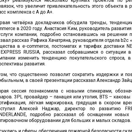
рку» реализуются несколько крупных проектов по рек
звязок, что увеличит привлекательность этого объекта в
асс комплекса с А до А+.
рвая четвёрка докладчиков обсудила тренды, тенденции
mmerce в 2020 году. Анастасия Ким, руководитель развит
услуги компании, подробно остановившись на решении 
звал рассказ Рафика Хачатряна, руководителя отдела b2c
щества в e-commerce, постоматах и тарифах доставки N
IEXPRESS RUSSIA, рассказал собравшимся о ситуации 
мпании изменить тенденцию покупательского спроса, в
рспективы развития.
том, что существенно позволит сократить издержки и по
ибыльным, в своей презентации рассказал Александр Зайц
орая сессия познакомила с новыми спикерами, обозна
варов. 3PL провайдер – панацея или утопия, BTS – каков
ртификация, лёгкая маркировка, грядущая в скором вр
ступил Алексей Наджар, директор по развитию FRE
NDERLANDE, подробно рассказал об оснащении новых 
ртировочном оборудовании для больших и малых складов.
снулись и сферы обеспечения пожарной безопасности скла