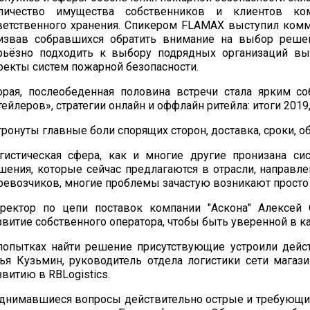
личество имущества собственников и клиентов ком
ветственного хранения. Спикером FLAMAX выступил комм
извав собравшихся обратить внимание на выбор решен
рьёзно подходить к выбору подрядных организаций вы
оекты систем пожарной безопасности.
орая, послеобеденная половина встречи стала ярким с
тейлеров», стратегии онлайн и оффлайн ритейла: итоги 2019,
тронуты главные боли спорящих сторон, доставка, сроки, 
гистическая сфера, как и многие другие пронизана си
шения, которые сейчас предлагаются в отрасли, направ
ревозчиков, многие проблемы зачастую возникают просто 
ректор по цепи поставок компании "Аскона" Алексей 
звитие собственного оператора, чтобы быть уверенной в 
попытках найти решение присутствующие устроили дейс
ья Кузьмин, руководитель отдела логистики сети магаз
звитию в RBLogistics.
днимавшиеся вопросы действительно острые и требующие