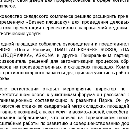
спахнул свои двери для профессионалов в сфере логисти
mmerce.
ководство складского комплекса решило расширить прив
временную «Бизнес-площадку» для проведения деловых 
ытом, презентации перспективных направлений ведения 
гистические услуги.
 одной площадке собрались руководители и представител
NDEX, «Почта России», ТMALL/ALIEXPRESS RUSSIA, «
«ПОДРУЖКА», ASKONA и другие. Генеральным партне
оизводитель решений для автоматизации процессов обра
варов на производственных и складских площадях. Ком
я противопожарного запаса воды, приняла участие в работ
рка».
сле регистрации открыл мероприятие директор п
иветственном слове к участникам форума он рассказал о
ганизационных составляющих в развитии Парка. Он ук
ляются не ставки за квадратный метр складских площадей 
годные позиции), а пакет услуг и возможностей, способс
помнил собравшимся, что сейчас на Горьковском шоссе
сштабные работы по развитию и совершенствованию дорож