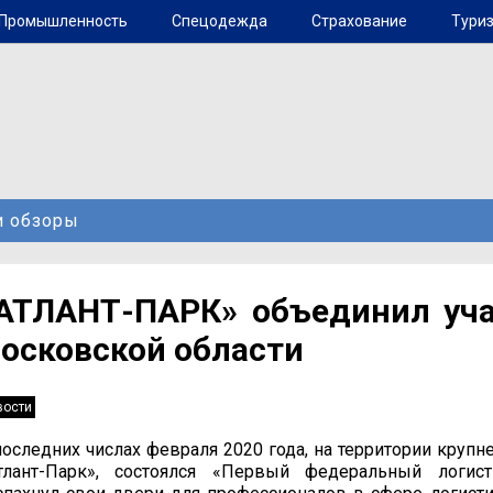
Промышленность
Спецодежда
Страхование
Туриз
и обзоры
АТЛАНТ-ПАРК» объединил уча
осковской области
вости
последних числах февраля 2020 года, на территории круп
тлант-Парк», состоялся «Первый федеральный логис