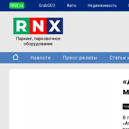
RNX.ru
GrabGEO
Авто
Недвижимость
Паркинг, парковочное
оборудование
Новости
Пресс-релизы
Статьи 
«
м
Но
В 
«А