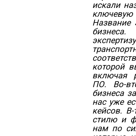
искали на
ключевую 
Название 
бизнеса
эксперт
трансп
соответст
которой в
включая р
ПО. Во-в
бизнеса з
нас уже е
кейсов. В-
стилю и ф
нам по си