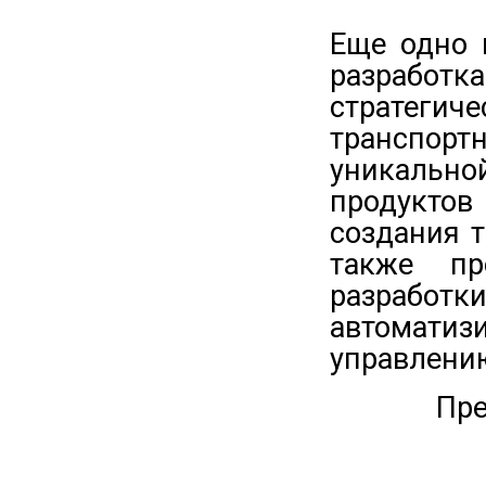
Еще одно 
разработ
стратеги
транспор
уникально
продукто
создания 
также пр
разработк
автомати
управлени
Пре