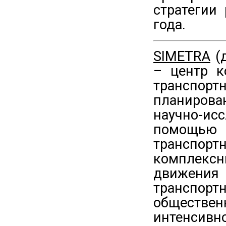
стратегии
года.
SIMETRA
(д
– центр к
транспо
планиров
научно-ис
помощью 
транспорт
комплекс
движени
транспо
обществе
интенсивно