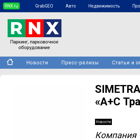
RNX.ru
GrabGEO
Авто
Недвижимость
Пр
Паркинг, парковочное
оборудование
Новости
Пресс-релизы
Статьи и 
SIMETRA
«А+С Тр
Новости
Компания 