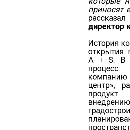
которые н
приносят 
рассказал
директор 
История к
открытия 
A + S. В 
процесс 
компанию 
центр», р
продукт 
внедрен
градостро
планиро
пространс